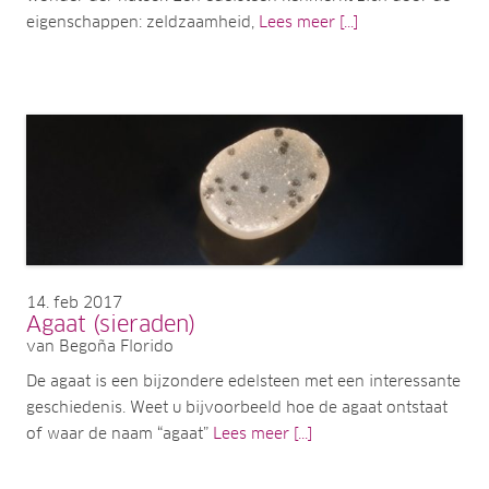
eigenschappen: zeldzaamheid,
Lees meer [...]
14
feb 2017
Agaat (sieraden)
van Begoña Florido
De agaat is een bijzondere edelsteen met een interessante
geschiedenis. Weet u bijvoorbeeld hoe de agaat ontstaat
of waar de naam “agaat”
Lees meer [...]