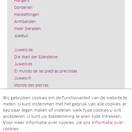
Hangers
Oorbellen
Halskettingen
Armbanden
meer Sieraden
JUWELO
Juwelo.de
Die Welt der Edelsteine
Juwelo.es
El mundo de las piedras preciosas
Juwelo.fr
Monde des pierres
Juwelo.it
Wij gebruiken cookies om de functionaliteit van de website te
Il mondo delle gemme
meten. U kunt instemmen met het gebruik van alle cookies, er
Rocks & Co.
bezwaar tegen maken of instellen welk type cookies u wilt
World of Gemstones
accepteren. U kunt uw toestemming te allen tijde intrekken.
Ädelstenarnas Värld
Voor meer informatie over cookies, zie ons
Informatie over
Juwelo.com
cookies
.