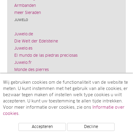
Armbanden
meer Sieraden
JUWELO
Juwelo.de
Die Welt der Edelsteine
Juwelo.es
El mundo de las piedras preciosas
Juwelo.fr
Monde des pierres
Juwelo.it
Wij gebruiken cookies om de functionaliteit van de website te
Il mondo delle gemme
meten. U kunt instemmen met het gebruik van alle cookies, er
Rocks & Co.
bezwaar tegen maken of instellen welk type cookies u wilt
World of Gemstones
accepteren. U kunt uw toestemming te allen tijde intrekken.
Ädelstenarnas Värld
Voor meer informatie over cookies, zie ons
Informatie over
Juwelo.com
cookies
.
Accepteren
Decline