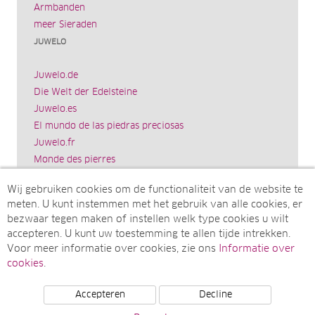
Armbanden
meer Sieraden
JUWELO
Juwelo.de
Die Welt der Edelsteine
Juwelo.es
El mundo de las piedras preciosas
Juwelo.fr
Monde des pierres
Juwelo.it
Wij gebruiken cookies om de functionaliteit van de website te
Il mondo delle gemme
meten. U kunt instemmen met het gebruik van alle cookies, er
Rocks & Co.
bezwaar tegen maken of instellen welk type cookies u wilt
World of Gemstones
accepteren. U kunt uw toestemming te allen tijde intrekken.
Ädelstenarnas Värld
Voor meer informatie over cookies, zie ons
Informatie over
Juwelo.com
cookies
.
Accepteren
Decline
© Juwelo Deutschland GmbH (Een onderneming van de