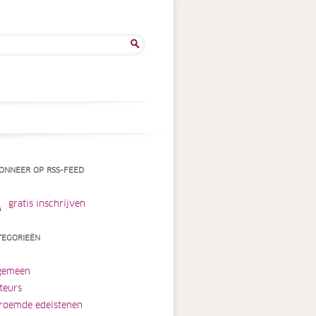
ken
:
ONNEER OP RSS-FEED
gratis inschrijven
TEGORIEËN
gemeen
teurs
roemde edelstenen