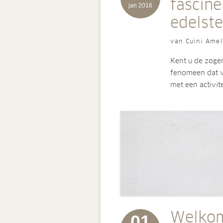
fascin
jan 2016
edelst
van Cuini Amel
Kent u de zoge
fenomeen dat v
met een activite
Welkom
01