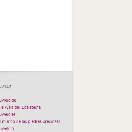
UWELO
uwelo.de
ie Welt der Edelsteine
uwelo.es
l mundo de las piedras preciosas
uwelo.fr