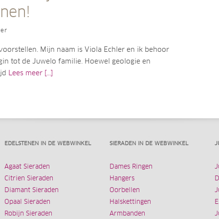
enen!
ler
voorstellen. Mijn naam is Viola Echler en ik behoor
gin tot de Juwelo familie. Hoewel geologie en
ijd
Lees meer [...]
EDELSTENEN IN DE WEBWINKEL
SIERADEN IN DE WEBWINKEL
J
Agaat Sieraden
Dames Ringen
J
Citrien Sieraden
Hangers
D
Diamant Sieraden
Oorbellen
J
Opaal Sieraden
Halskettingen
E
Robijn Sieraden
Armbanden
J