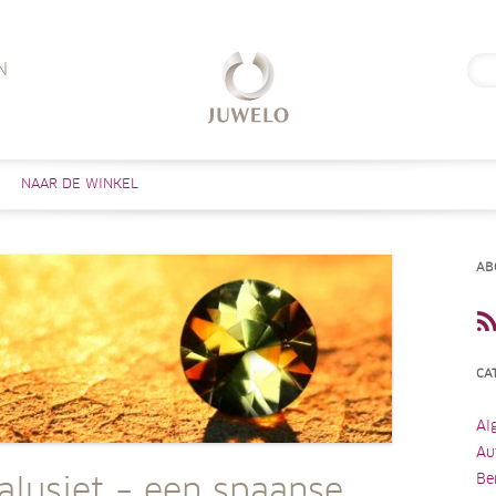
Zoe
N
naar
Skip to content
NAAR DE WINKEL
AB
CA
Al
Au
Be
alusiet – een spaanse