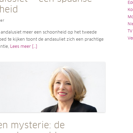
Ed
heid
Ko
Mo
ler
Ni
TV
e andalusiet meer een schoonheid op het tweede
Ve
oed te kijken toont de andasuliet zich een prachtige
ntie,
Lees meer [...]
en mysterie: de