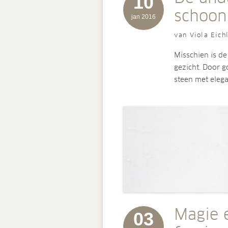
10
schoon
jan 2016
van Viola Eich
Misschien is d
gezicht. Door g
steen met elega
Magie 
03