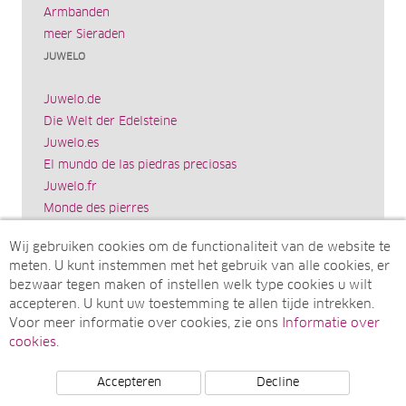
Armbanden
meer Sieraden
JUWELO
Juwelo.de
Die Welt der Edelsteine
Juwelo.es
El mundo de las piedras preciosas
Juwelo.fr
Monde des pierres
Juwelo.it
Wij gebruiken cookies om de functionaliteit van de website te
Il mondo delle gemme
meten. U kunt instemmen met het gebruik van alle cookies, er
Rocks & Co.
bezwaar tegen maken of instellen welk type cookies u wilt
World of Gemstones
accepteren. U kunt uw toestemming te allen tijde intrekken.
Ädelstenarnas Värld
Voor meer informatie over cookies, zie ons
Informatie over
Juwelo.com
cookies
.
Accepteren
Decline
© Juwelo Deutschland GmbH (Een onderneming van de