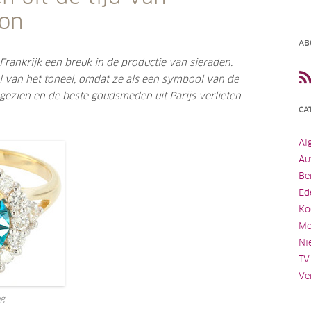
on
AB
Frankrijk een breuk in de productie van sieraden.
van het toneel, omdat ze als een symbool van de
 gezien en de beste goudsmeden uit Parijs verlieten
CA
Al
Au
Be
Ed
Ko
Mo
Ni
TV
Ve
ng