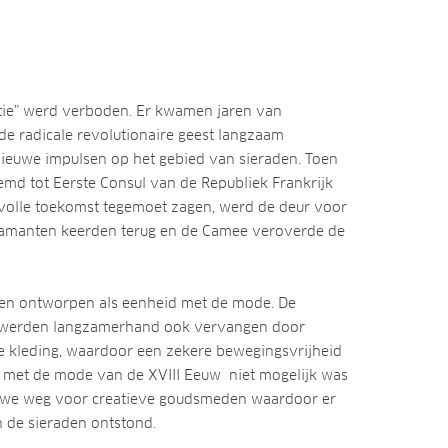
atie” werd verboden. Er kwamen jaren van
 de radicale revolutionaire geest langzaam
euwe impulsen op het gebied van sieraden. Toen
d tot Eerste Consul van de Republiek Frankrijk
olle toekomst tegemoet zagen, werd de deur voor
iamanten keerden terug en de Camee veroverde de
en ontworpen als eenheid met de mode. De
en werden langzamerhand ook vervangen door
 kleding, waardoor een zekere bewegingsvrijheid
 met de mode van de XVIII Eeuw niet mogelijk was
uwe weg voor creatieve goudsmeden waardoor er
n de sieraden ontstond.