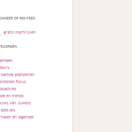
ONNEER OP RSS-FEED
gratis inschrijven
TEGORIEËN
gemeen
teurs
roemde edelstenen
elstenen focus
opadvies
de en trends
euws van Juwelo
 specials
rhalen en legendes