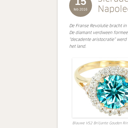
15
Napole
feb 2016
De Franse Revolutie bracht in 
De diamant verdween formeel 
“decadente aristocratie” werd
het land.
Blauwe VS2 Briljante Gouden Ri