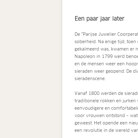
Een paar jaar later
De “Parijse Juwelier Coorper
soberheid. Na enige tijd, toen
gekalmeerd was, kwamen er ni
Napoleon in 1799 werd benoem
en de mensen weer een hoopv
sieraden weer geopend. De d
sieradenscene.
Vanaf 1800 werden de sierad
traditionele rokken en jurk
eenvoudigere en comfortabele
voor vrouwen ontstond – wat
geweest. Het opende een nie
een revolutie in de wereld va