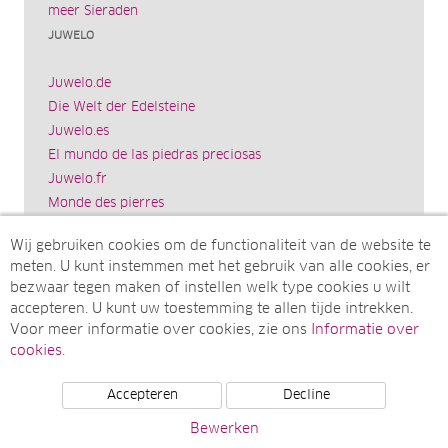
meer Sieraden
JUWELO
Juwelo.de
Die Welt der Edelsteine
Juwelo.es
El mundo de las piedras preciosas
Juwelo.fr
Monde des pierres
Juwelo.it
Wij gebruiken cookies om de functionaliteit van de website te
Il mondo delle gemme
meten. U kunt instemmen met het gebruik van alle cookies, er
Rocks & Co.
bezwaar tegen maken of instellen welk type cookies u wilt
World of Gemstones
accepteren. U kunt uw toestemming te allen tijde intrekken.
Ädelstenarnas Värld
Voor meer informatie over cookies, zie ons
Informatie over
Juwelo.com
cookies
.
Accepteren
Decline
© Juwelo Deutschland GmbH (Een onderneming van de
Bewerken
elumeo SE)