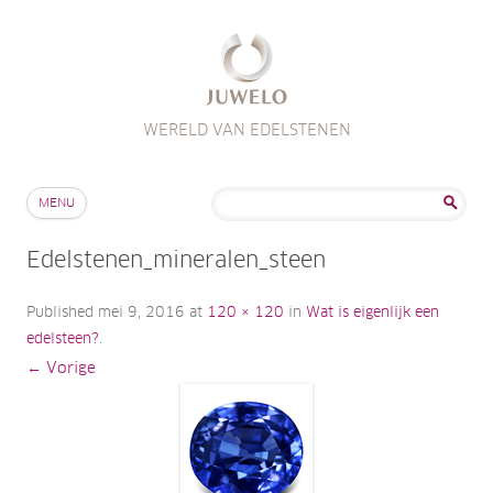
WERELD VAN EDELSTENEN
Skip to content
Zoeken
MENU
naar:
Edelstenen_mineralen_steen
Published
mei 9, 2016
at
120 × 120
in
Wat is eigenlijk een
edelsteen?
.
← Vorige