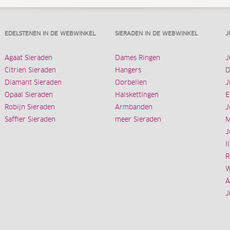
EDELSTENEN IN DE WEBWINKEL
SIERADEN IN DE WEBWINKEL
J
Agaat Sieraden
Dames Ringen
J
Citrien Sieraden
Hangers
D
Diamant Sieraden
Oorbellen
J
Opaal Sieraden
Halskettingen
E
Robijn Sieraden
Armbanden
J
Saffier Sieraden
meer Sieraden
M
J
I
R
W
Ä
J