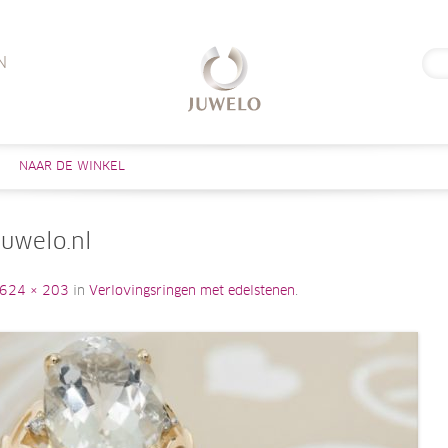
Zoe
N
naar
Skip to content
NAAR DE WINKEL
Juwelo.nl
624 × 203
in
Verlovingsringen met edelstenen
.