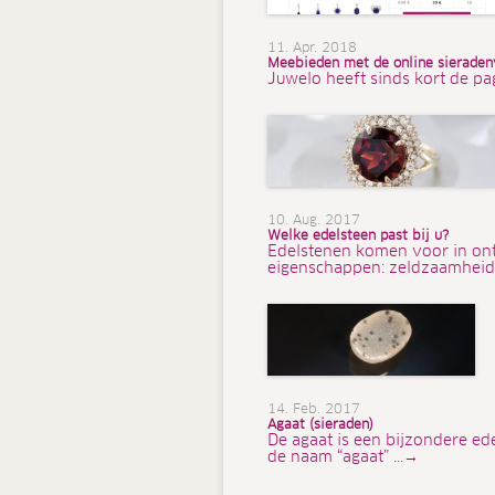
11. Apr. 2018
Meebieden met de online sieraden
Juwelo heeft sinds kort de pa
10. Aug. 2017
Welke edelsteen past bij u?
Edelstenen komen voor in ont
eigenschappen: zeldzaamheid,
14. Feb. 2017
Agaat (sieraden)
De agaat is een bijzondere ed
de naam “agaat” ...→