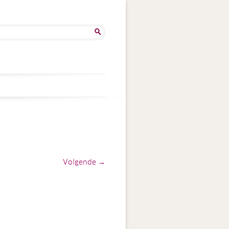
ken
:
Volgende →