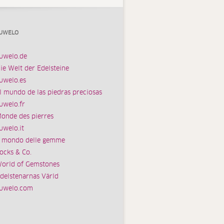
UWELO
uwelo.de
ie Welt der Edelsteine
uwelo.es
l mundo de las piedras preciosas
uwelo.fr
onde des pierres
uwelo.it
l mondo delle gemme
ocks & Co.
orld of Gemstones
delstenarnas Värld
uwelo.com