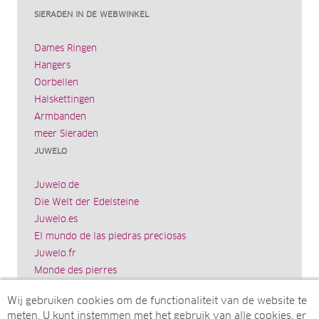
SIERADEN IN DE WEBWINKEL
Dames Ringen
Hangers
Oorbellen
Halskettingen
Armbanden
meer Sieraden
JUWELO
Juwelo.de
Die Welt der Edelsteine
Juwelo.es
El mundo de las piedras preciosas
Juwelo.fr
Monde des pierres
Juwelo.it
Wij gebruiken cookies om de functionaliteit van de website te
Il mondo delle gemme
meten. U kunt instemmen met het gebruik van alle cookies, er