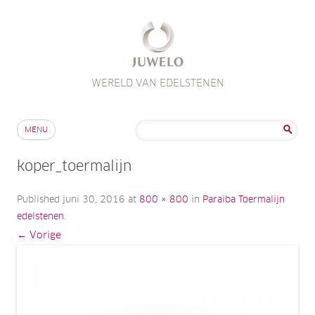
WERELD VAN EDELSTENEN
Skip to content
Zoeken
MENU
naar:
koper_toermalijn
Published
juni 30, 2016
at
800 × 800
in
Paraiba Toermalijn
edelstenen
.
← Vorige