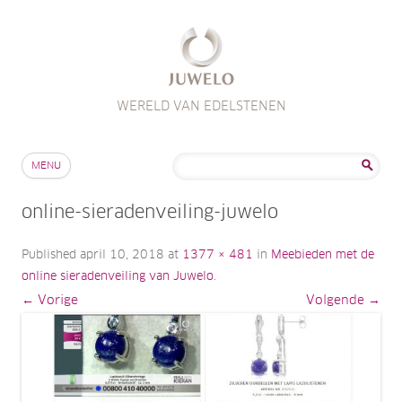
WERELD VAN EDELSTENEN
Skip to content
Zoeken
MENU
naar:
online-sieradenveiling-juwelo
Published
april 10, 2018
at
1377 × 481
in
Meebieden met de
online sieradenveiling van Juwelo
.
← Vorige
Volgende →