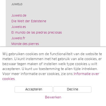
JUWELO
Juwelo.de
Die Welt der Edelsteine
Juwelo.es
El mundo de las piedras preciosas
Juwelo.fr
Monde des pierres
Juwelo.it
Wij gebruiken cookies om de functionaliteit van de website te
Il mondo delle gemme
meten. U kunt instemmen met het gebruik van alle cookies, er
Rocks & Co.
bezwaar tegen maken of instellen welk type cookies u wilt
World of Gemstones
accepteren. U kunt uw toestemming te allen tijde intrekken.
Ädelstenarnas Värld
Voor meer informatie over cookies, zie ons
Informatie over
Juwelo.com
cookies
.
Accepteren
Decline
© Juwelo Deutschland GmbH (Een onderneming van de
Bewerken
elumeo SE)