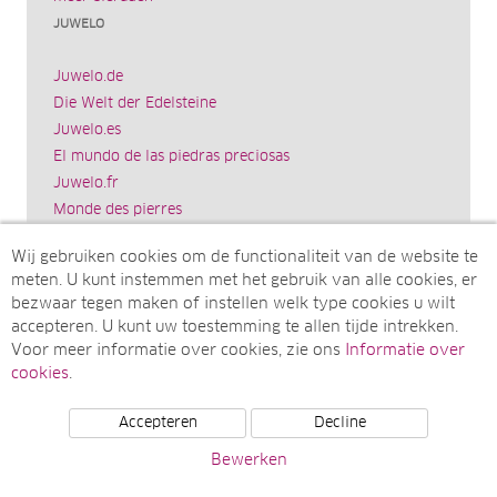
JUWELO
Juwelo.de
Die Welt der Edelsteine
Juwelo.es
El mundo de las piedras preciosas
Juwelo.fr
Monde des pierres
Juwelo.it
Wij gebruiken cookies om de functionaliteit van de website te
Il mondo delle gemme
meten. U kunt instemmen met het gebruik van alle cookies, er
Rocks & Co.
bezwaar tegen maken of instellen welk type cookies u wilt
World of Gemstones
accepteren. U kunt uw toestemming te allen tijde intrekken.
Ädelstenarnas Värld
Voor meer informatie over cookies, zie ons
Informatie over
Juwelo.com
cookies
.
Accepteren
Decline
© Juwelo Deutschland GmbH (Een onderneming van de
Bewerken
elumeo SE)