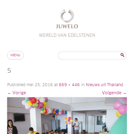
WERELD VAN EDELSTENEN
Skip to content
Zoeken
MENU
naar:
5
Published
mei 25, 2016
at
669 × 446
in
Nieuws uit Thailand
.
← Vorige
Volgende →