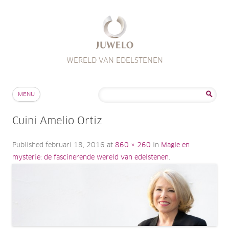
WERELD VAN EDELSTENEN
Skip to content
Zoeken
MENU
naar:
Cuini Amelio Ortiz
Published
februari 18, 2016
at
860 × 260
in
Magie en
mysterie: de fascinerende wereld van edelstenen
.