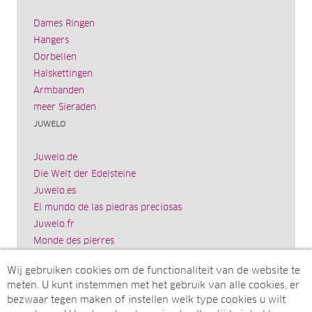
Dames Ringen
Hangers
Oorbellen
Halskettingen
Armbanden
meer Sieraden
JUWELO
Juwelo.de
Die Welt der Edelsteine
Juwelo.es
El mundo de las piedras preciosas
Juwelo.fr
Monde des pierres
Juwelo.it
Wij gebruiken cookies om de functionaliteit van de website te
Il mondo delle gemme
meten. U kunt instemmen met het gebruik van alle cookies, er
Rocks & Co.
bezwaar tegen maken of instellen welk type cookies u wilt
World of Gemstones