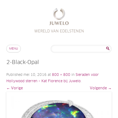
WERELD VAN EDELSTENEN
Skip to content
Zoeken
MENU
naar:
2-Black-Opal
Published
mei 10, 2016
at
800 × 800
in
Sieraden voor
Hollywood sterren – Kat Florence bij Juwelo
.
← Vorige
Volgende →