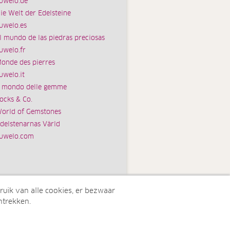
uwelo.de
ie Welt der Edelsteine
uwelo.es
l mundo de las piedras preciosas
uwelo.fr
onde des pierres
uwelo.it
l mondo delle gemme
ocks & Co.
orld of Gemstones
delstenarnas Värld
uwelo.com
ruik van alle cookies, er bezwaar
ntrekken.