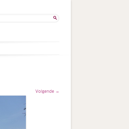
ken
:
Volgende →