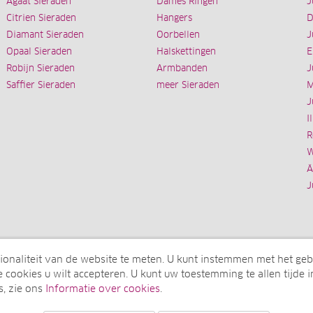
Agaat Sieraden
Dames Ringen
J
Citrien Sieraden
Hangers
D
Diamant Sieraden
Oorbellen
J
Opaal Sieraden
Halskettingen
E
Robijn Sieraden
Armbanden
J
Saffier Sieraden
meer Sieraden
M
J
I
R
W
Ä
J
ionaliteit van de website te meten. U kunt instemmen met het geb
 cookies u wilt accepteren. U kunt uw toestemming te allen tijde i
s, zie ons
Informatie over cookies
.
onderneming van de elumeo SE)