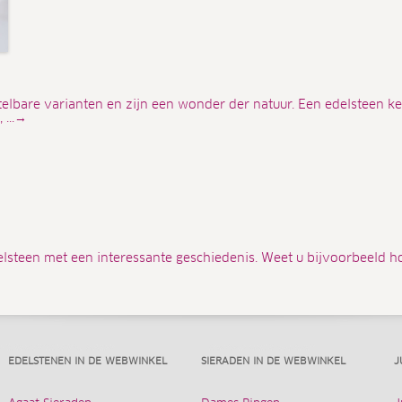
elbare varianten en zijn een wonder der natuur. Een edelsteen k
 ...→
elsteen met een interessante geschiedenis. Weet u bijvoorbeeld h
EDELSTENEN IN DE WEBWINKEL
SIERADEN IN DE WEBWINKEL
J