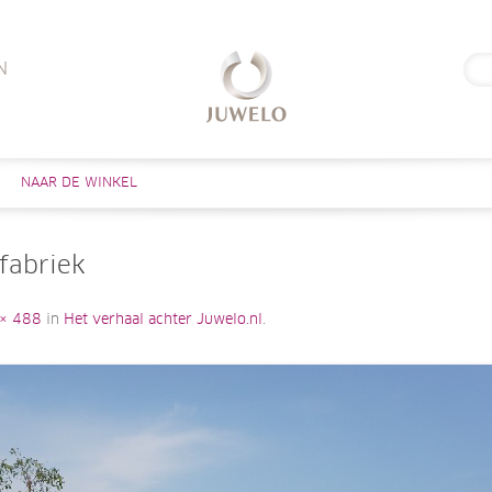
Zoe
N
naar
Skip to content
NAAR DE WINKEL
fabriek
× 488
in
Het verhaal achter Juwelo.nl
.