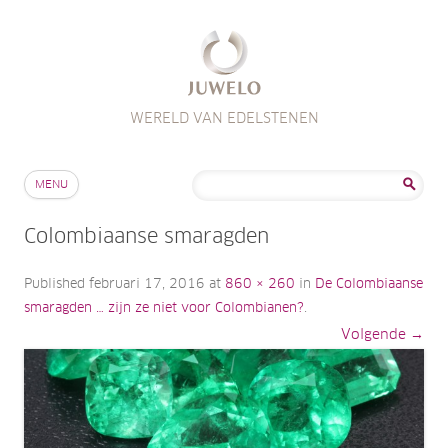
WERELD VAN EDELSTENEN
Skip to content
Zoeken
MENU
naar:
Colombiaanse smaragden
Published
februari 17, 2016
at
860 × 260
in
De Colombiaanse
smaragden … zijn ze niet voor Colombianen?
.
Volgende →