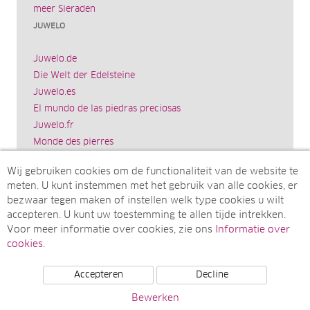
meer Sieraden
JUWELO
Juwelo.de
Die Welt der Edelsteine
Juwelo.es
El mundo de las piedras preciosas
Juwelo.fr
Monde des pierres
Juwelo.it
Wij gebruiken cookies om de functionaliteit van de website te
Il mondo delle gemme
meten. U kunt instemmen met het gebruik van alle cookies, er
Rocks & Co.
bezwaar tegen maken of instellen welk type cookies u wilt
World of Gemstones
accepteren. U kunt uw toestemming te allen tijde intrekken.
Ädelstenarnas Värld
Voor meer informatie over cookies, zie ons
Informatie over
Juwelo.com
cookies
.
Accepteren
Decline
© Juwelo Deutschland GmbH (Een onderneming van de
Bewerken
elumeo SE)