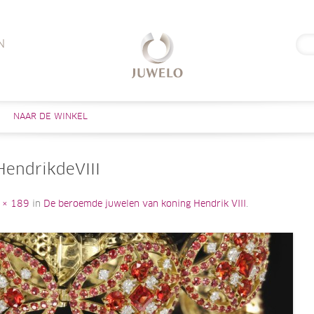
Zoe
N
naar
Skip to content
NAAR DE WINKEL
HendrikdeVIII
 × 189
in
De beroemde juwelen van koning Hendrik VIII
.