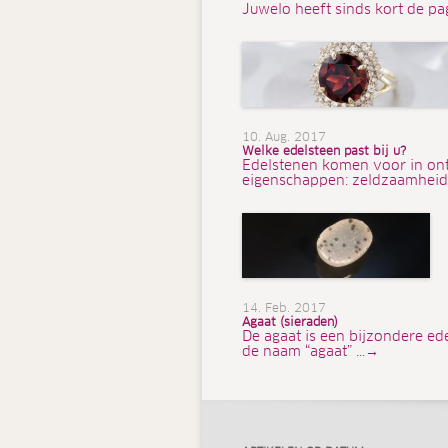
Juwelo heeft sinds kort de pa
10. Aug. 2017
Welke edelsteen past bij u?
Edelstenen komen voor in ont
eigenschappen: zeldzaamheid,
14. Feb. 2017
Agaat (sieraden)
De agaat is een bijzondere ed
de naam “agaat” ...→