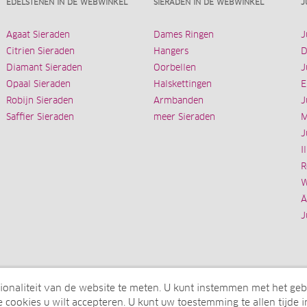
EDELSTENEN IN DE WEBWINKEL
SIERADEN IN DE WEBWINKEL
J
Agaat Sieraden
Dames Ringen
J
Citrien Sieraden
Hangers
D
Diamant Sieraden
Oorbellen
J
Opaal Sieraden
Halskettingen
E
Robijn Sieraden
Armbanden
J
Saffier Sieraden
meer Sieraden
M
J
I
R
W
Ä
J
ionaliteit van de website te meten. U kunt instemmen met het geb
 cookies u wilt accepteren. U kunt uw toestemming te allen tijde i