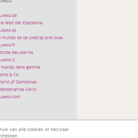
UWELO
uwelo.de
ie Welt der Edelsteine
uwelo.es
l mundo de las piedras preciosas
uwelo.fr
onde des pierres
uwelo.it
l mondo delle gemme
ocks & Co.
orld of Gemstones
delstenarnas Värld
uwelo.com
ruik van alle cookies, er bezwaar
ntrekken.