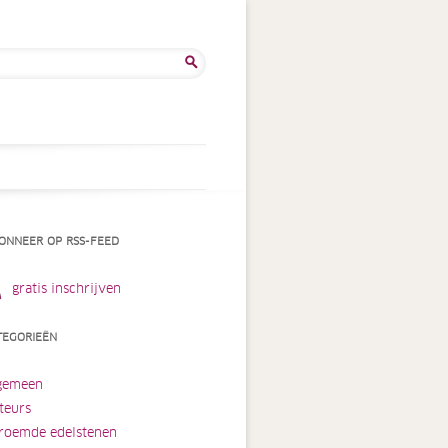
ken
:
ONNEER OP RSS-FEED
gratis inschrijven
TEGORIEËN
gemeen
teurs
roemde edelstenen