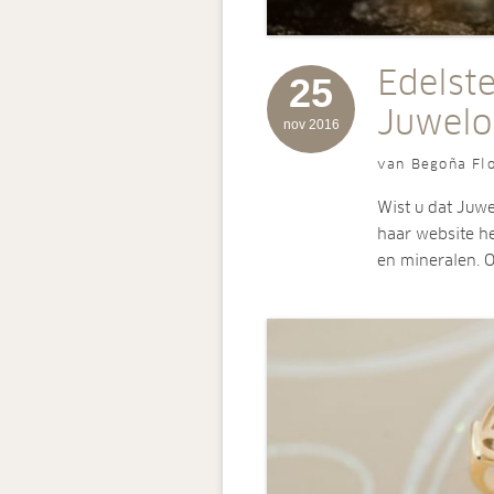
Edelst
25
Juwelo
nov 2016
van Begoña Flo
Wist u dat Juw
haar website he
en mineralen. 