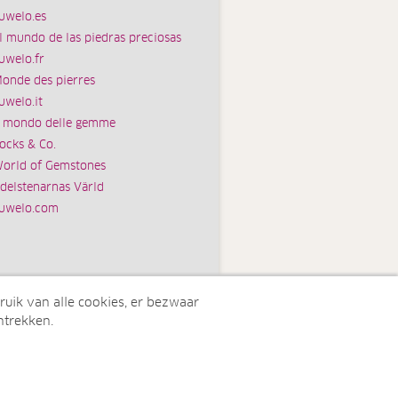
uwelo.es
l mundo de las piedras preciosas
uwelo.fr
onde des pierres
uwelo.it
l mondo delle gemme
ocks & Co.
orld of Gemstones
delstenarnas Värld
uwelo.com
ruik van alle cookies, er bezwaar
ntrekken.