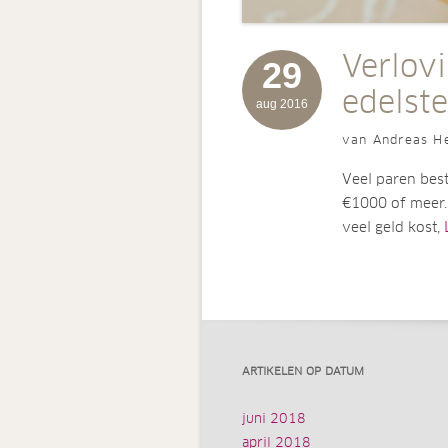
Verlov
29
edelst
aug 2016
van Andreas H
Veel paren best
€1000 of meer. 
veel geld kost,
ARTIKELEN OP DATUM
juni 2018
april 2018