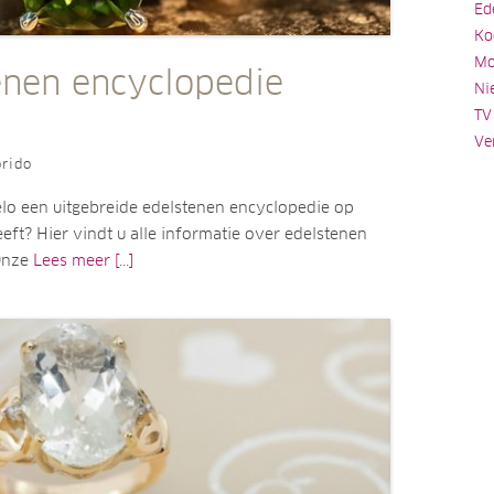
Ed
Ko
Mo
enen encyclopedie
Ni
TV
Ve
rido
elo een uitgebreide edelstenen encyclopedie op
eft? Hier vindt u alle informatie over edelstenen
Onze
Lees meer [...]