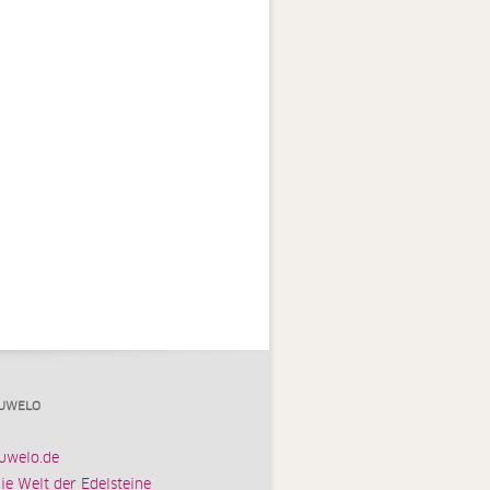
UWELO
uwelo.de
ie Welt der Edelsteine