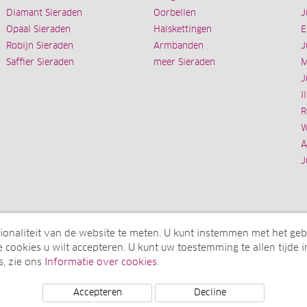
Diamant Sieraden
Oorbellen
J
Opaal Sieraden
Halskettingen
E
Robijn Sieraden
Armbanden
J
Saffier Sieraden
meer Sieraden
M
J
I
R
W
Ä
J
ionaliteit van de website te meten. U kunt instemmen met het geb
 cookies u wilt accepteren. U kunt uw toestemming te allen tijde i
s, zie ons
Informatie over cookies
.
onderneming van de elumeo SE)
Accepteren
Decline