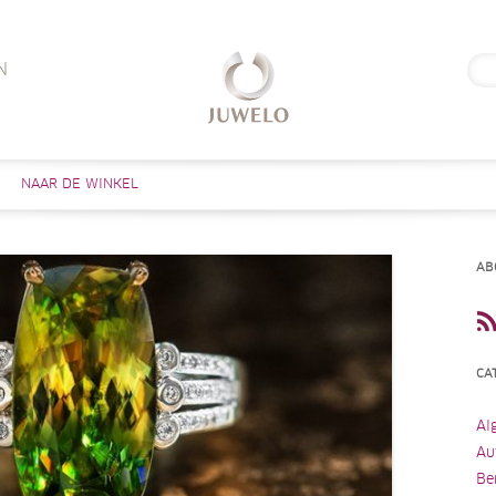
Zoe
N
naar
Skip to content
NAAR DE WINKEL
AB
CA
Al
Au
Be