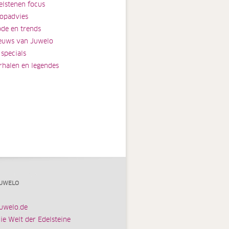
elstenen focus
opadvies
de en trends
euws van Juwelo
 specials
rhalen en legendes
UWELO
uwelo.de
ie Welt der Edelsteine