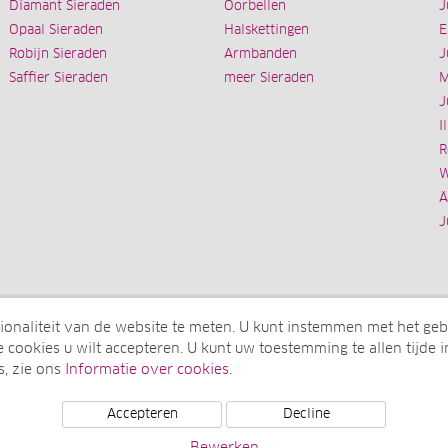
Diamant Sieraden
Oorbellen
J
Opaal Sieraden
Halskettingen
E
Robijn Sieraden
Armbanden
J
Saffier Sieraden
meer Sieraden
M
J
I
R
W
Ä
J
ionaliteit van de website te meten. U kunt instemmen met het geb
 cookies u wilt accepteren. U kunt uw toestemming te allen tijde i
s, zie ons
Informatie over cookies
.
onderneming van de elumeo SE)
Accepteren
Decline