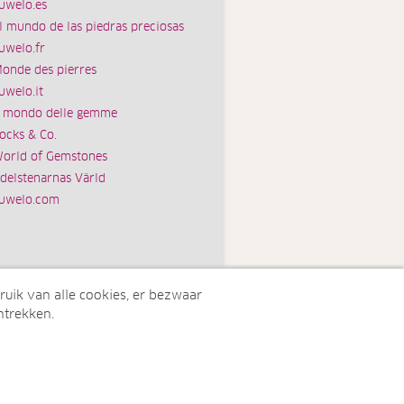
uwelo.es
l mundo de las piedras preciosas
uwelo.fr
onde des pierres
uwelo.it
l mondo delle gemme
ocks & Co.
orld of Gemstones
delstenarnas Värld
uwelo.com
ruik van alle cookies, er bezwaar
ntrekken.