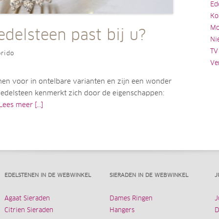
Ed
Ko
Mo
delsteen past bij u?
Ni
TV
rido
Ve
en voor in ontelbare varianten en zijn een wonder
n edelsteen kenmerkt zich door de eigenschappen:
Lees meer [...]
EDELSTENEN IN DE WEBWINKEL
SIERADEN IN DE WEBWINKEL
J
Agaat Sieraden
Dames Ringen
J
Citrien Sieraden
Hangers
D