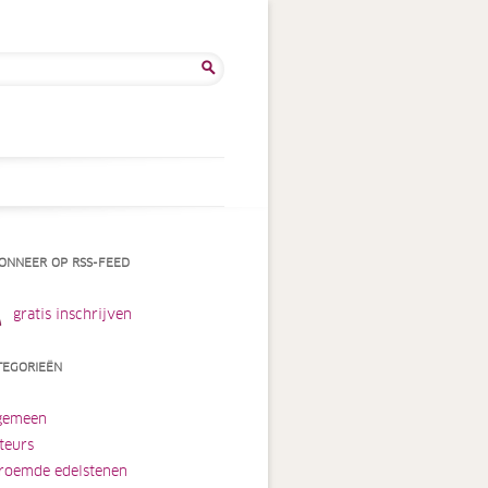
ken
:
ONNEER OP RSS-FEED
gratis inschrijven
TEGORIEËN
gemeen
teurs
roemde edelstenen