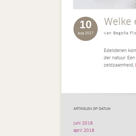
Welke e
10
aug 2017
van Begoña Flo
Edelstenen kom
der natuur. Ee
zeldzaamheid,
ARTIKELEN OP DATUM
juni 2018
april 2018