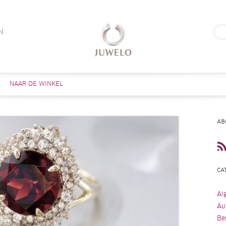
Zoe
N
naar
Skip to content
NAAR DE WINKEL
AB
CA
Al
Au
Be