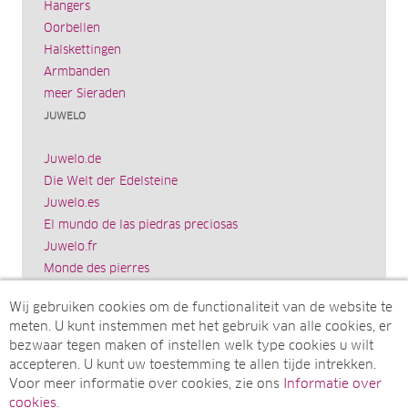
Hangers
Oorbellen
Halskettingen
Armbanden
meer Sieraden
JUWELO
Juwelo.de
Die Welt der Edelsteine
Juwelo.es
El mundo de las piedras preciosas
Juwelo.fr
Monde des pierres
Juwelo.it
Wij gebruiken cookies om de functionaliteit van de website te
Il mondo delle gemme
meten. U kunt instemmen met het gebruik van alle cookies, er
Rocks & Co.
bezwaar tegen maken of instellen welk type cookies u wilt
World of Gemstones
accepteren. U kunt uw toestemming te allen tijde intrekken.
Ädelstenarnas Värld
Voor meer informatie over cookies, zie ons
Informatie over
Juwelo.com
cookies
.