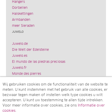
Hangers
Oorbellen
Halskettingen
Armbanden
meer Sieraden
JUWELO
Juwelo.de
Die Welt der Edelsteine
Juwelo.es
El mundo de las piedras preciosas
Juwelo.fr
Monde des pierres
Juwelo.it
Wij gebruiken cookies om de functionaliteit van de website te
Il mondo delle gemme
meten. U kunt instemmen met het gebruik van alle cookies, er
Rocks & Co.
bezwaar tegen maken of instellen welk type cookies u wilt
World of Gemstones
accepteren. U kunt uw toestemming te allen tijde intrekken.
Ädelstenarnas Värld
Voor meer informatie over cookies, zie ons
Informatie over
Juwelo.com
cookies
.