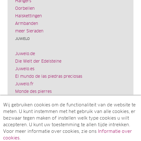
Hangers
Oorbellen
Halskettingen
Armbanden
meer Sieraden
JUWELO
Juwelo.de
Die Welt der Edelsteine
Juwelo.es
El mundo de las piedras preciosas
Juwelo.fr
Monde des pierres
Juwelo.it
Wij gebruiken cookies om de functionaliteit van de website te
Il mondo delle gemme
meten. U kunt instemmen met het gebruik van alle cookies, er
Rocks & Co.
bezwaar tegen maken of instellen welk type cookies u wilt
World of Gemstones
accepteren. U kunt uw toestemming te allen tijde intrekken.
Ädelstenarnas Värld
Voor meer informatie over cookies, zie ons
Informatie over
Juwelo.com
cookies
.