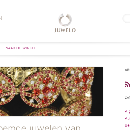
Zoe
N
naar
Skip to content
NAAR DE WINKEL
AB
CA
Al
Au
Be
oemde juwelen van