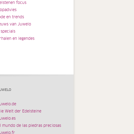
elstenen focus
opadvies
de en trends
euws van Juwelo
 specials
rhalen en legendes
UWELO
uwelo.de
ie Welt der Edelsteine
uwelo.es
l mundo de las piedras preciosas
uwelo.fr