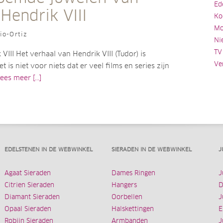
Ed
Hendrik VIII
Ko
Mo
io-Ortiz
Ni
TV
VIII Het verhaal van Hendrik VIII (Tudor) is
Ve
t is niet voor niets dat er veel films en series zijn
ees meer [...]
EDELSTENEN IN DE WEBWINKEL
SIERADEN IN DE WEBWINKEL
J
Agaat Sieraden
Dames Ringen
J
Citrien Sieraden
Hangers
D
Diamant Sieraden
Oorbellen
J
Opaal Sieraden
Halskettingen
E
Robijn Sieraden
Armbanden
J