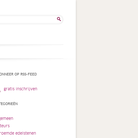
ken
:
ONNEER OP RSS-FEED
gratis inschrijven
TEGORIEËN
gemeen
teurs
roemde edelstenen