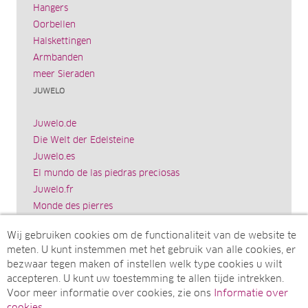
Hangers
Oorbellen
Halskettingen
Armbanden
meer Sieraden
JUWELO
Juwelo.de
Die Welt der Edelsteine
Juwelo.es
El mundo de las piedras preciosas
Juwelo.fr
Monde des pierres
Juwelo.it
Wij gebruiken cookies om de functionaliteit van de website te
Il mondo delle gemme
meten. U kunt instemmen met het gebruik van alle cookies, er
Rocks & Co.
bezwaar tegen maken of instellen welk type cookies u wilt
World of Gemstones
accepteren. U kunt uw toestemming te allen tijde intrekken.
Ädelstenarnas Värld
Voor meer informatie over cookies, zie ons
Informatie over
Juwelo.com