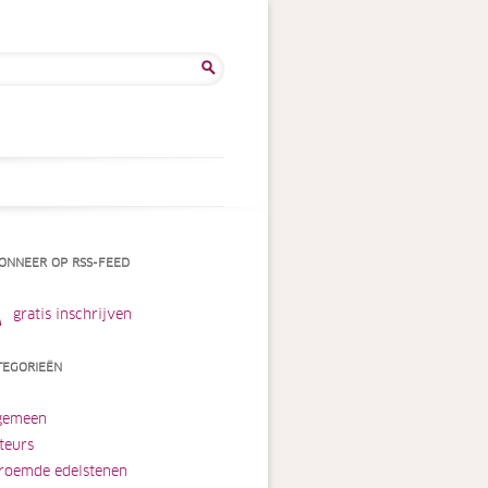
ken
:
ONNEER OP RSS-FEED
gratis inschrijven
TEGORIEËN
gemeen
teurs
roemde edelstenen