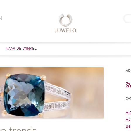
Zoe
N
naar
Skip to content
NAAR DE WINKEL
AB
CA
Al
Au
Be