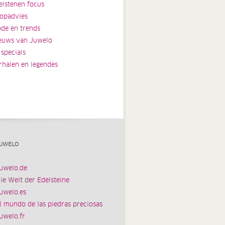
elstenen focus
opadvies
de en trends
euws van Juwelo
 specials
rhalen en legendes
UWELO
uwelo.de
ie Welt der Edelsteine
uwelo.es
l mundo de las piedras preciosas
uwelo.fr