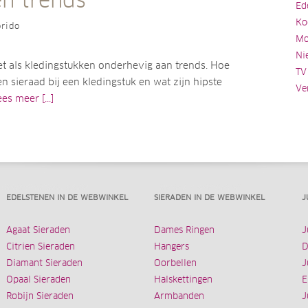
en trends
Ed
Ko
rido
Mo
Ni
et als kledingstukken onderhevig aan trends. Hoe
TV
n sieraad bij een kledingstuk en wat zijn hipste
Ve
es meer [...]
EDELSTENEN IN DE WEBWINKEL
SIERADEN IN DE WEBWINKEL
J
Agaat Sieraden
Dames Ringen
J
Citrien Sieraden
Hangers
D
Diamant Sieraden
Oorbellen
J
Opaal Sieraden
Halskettingen
E
Robijn Sieraden
Armbanden
J