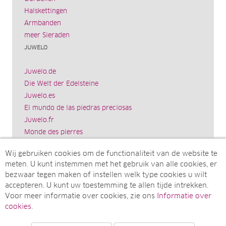
Halskettingen
Armbanden
meer Sieraden
JUWELO
Juwelo.de
Die Welt der Edelsteine
Juwelo.es
El mundo de las piedras preciosas
Juwelo.fr
Monde des pierres
Juwelo.it
Wij gebruiken cookies om de functionaliteit van de website te
Il mondo delle gemme
meten. U kunt instemmen met het gebruik van alle cookies, er
Rocks & Co.
bezwaar tegen maken of instellen welk type cookies u wilt
World of Gemstones
accepteren. U kunt uw toestemming te allen tijde intrekken.
Ädelstenarnas Värld
Voor meer informatie over cookies, zie ons
Informatie over
Juwelo.com
cookies
.