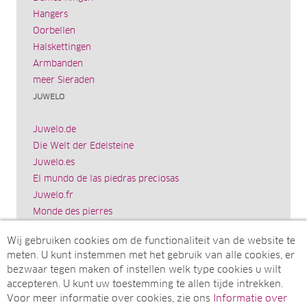
Hangers
Oorbellen
Halskettingen
Armbanden
meer Sieraden
JUWELO
Juwelo.de
Die Welt der Edelsteine
Juwelo.es
El mundo de las piedras preciosas
Juwelo.fr
Monde des pierres
Juwelo.it
Wij gebruiken cookies om de functionaliteit van de website te
Il mondo delle gemme
meten. U kunt instemmen met het gebruik van alle cookies, er
Rocks & Co.
bezwaar tegen maken of instellen welk type cookies u wilt
World of Gemstones
accepteren. U kunt uw toestemming te allen tijde intrekken.
Ädelstenarnas Värld
Voor meer informatie over cookies, zie ons
Informatie over