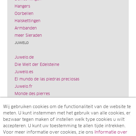
Hangers
Oorbellen
Halskettingen
Armbanden
meer Sieraden
JUWELO
Juwelo.de
Die Welt der Edelsteine
Juwelo.es
El mundo de las piedras preciosas
Juwelo.fr
Monde des pierres
Juwelo.it
Wij gebruiken cookies om de functionaliteit van de website te
Il mondo delle gemme
meten. U kunt instemmen met het gebruik van alle cookies, er
Rocks & Co.
bezwaar tegen maken of instellen welk type cookies u wilt
World of Gemstones
accepteren. U kunt uw toestemming te allen tijde intrekken.
Ädelstenarnas Värld
Voor meer informatie over cookies, zie ons
Informatie over