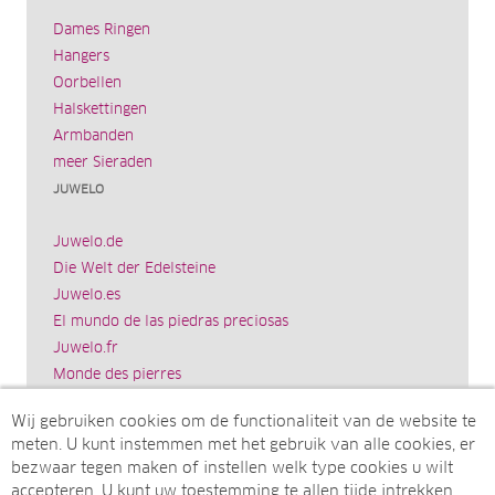
Dames Ringen
Hangers
Oorbellen
Halskettingen
Armbanden
meer Sieraden
JUWELO
Juwelo.de
Die Welt der Edelsteine
Juwelo.es
El mundo de las piedras preciosas
Juwelo.fr
Monde des pierres
Juwelo.it
Wij gebruiken cookies om de functionaliteit van de website te
Il mondo delle gemme
meten. U kunt instemmen met het gebruik van alle cookies, er
Rocks & Co.
bezwaar tegen maken of instellen welk type cookies u wilt
World of Gemstones
accepteren. U kunt uw toestemming te allen tijde intrekken.