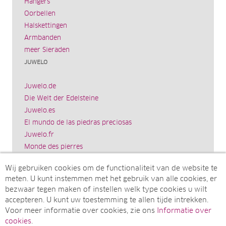
Hangers
Oorbellen
Halskettingen
Armbanden
meer Sieraden
JUWELO
Juwelo.de
Die Welt der Edelsteine
Juwelo.es
El mundo de las piedras preciosas
Juwelo.fr
Monde des pierres
Juwelo.it
Wij gebruiken cookies om de functionaliteit van de website te
Il mondo delle gemme
meten. U kunt instemmen met het gebruik van alle cookies, er
Rocks & Co.
bezwaar tegen maken of instellen welk type cookies u wilt
World of Gemstones
accepteren. U kunt uw toestemming te allen tijde intrekken.
Ädelstenarnas Värld
Voor meer informatie over cookies, zie ons
Informatie over
Juwelo.com
cookies
.