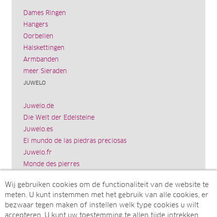
Dames Ringen
Hangers
Oorbellen
Halskettingen
Armbanden
meer Sieraden
JUWELO
Juwelo.de
Die Welt der Edelsteine
Juwelo.es
El mundo de las piedras preciosas
Juwelo.fr
Monde des pierres
Juwelo.it
Wij gebruiken cookies om de functionaliteit van de website te
Il mondo delle gemme
meten. U kunt instemmen met het gebruik van alle cookies, er
Rocks & Co.
bezwaar tegen maken of instellen welk type cookies u wilt
World of Gemstones
accepteren. U kunt uw toestemming te allen tijde intrekken.